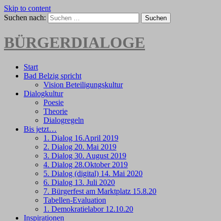
Skip to content
Suchen nach:
BÜRGERDIALOGE
Start
Bad Belzig spricht
Vision Beteiligungskultur
Dialogkultur
Poesie
Theorie
Dialogregeln
Bis jetzt…
1. Dialog 16.April 2019
2. Dialog 20. Mai 2019
3. Dialog 30. August 2019
4. Dialog 28.Oktober 2019
5. Dialog (digital) 14. Mai 2020
6. Dialog 13. Juli 2020
7. Bürgerfest am Marktplatz 15.8.20
Tabellen-Evaluation
1. Demokratielabor 12.10.20
Inspirationen